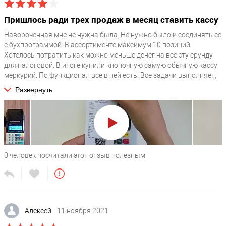
/upload/medialibrary/19b/Кассир.doc / /upload/medialibrary/d38/
Эксплуатация Меркурий-185Ф.pdf / /upload/medialibrary/a7e/
Пришлось ради трех продаж в месяц ставить кассу
Паспорт Меркурий-185Ф.pdf / /upload/medialibrary/9fd/
Навороченная мне не нужна была. Не нужно было и соединять ее
Загрузчик 185Ф ККТ и ЧПМ.zip /
с бухпрограммой. В ассортименте максимум 10 позиций.
/upload/medialibrary/7c4/0sgpl7s0tf1a47d3a8jbs5c3b3d2mx00/Prosh
Хотелось потратить как можно меньше денег на все эту ерунду
Показывать в ТОПЕ
для налоговой. В итоге купили кнопочную самую обычную кассу
меркурий. По функционал все в ней есть. Все задачи выполняет,
1
претензий нет. Дизайн у нее, конечно, из прошлого. К
Развернуть
Отображать на странице Автоматизация Бизнеса под Ключ
комбинациям всем этим пришлось привыкать. За эти деньги, что
N
она стоит, работать вполне можно.
Производитель
Меркурий (Инкотекс)
Гарантия, месяцев
0
человек посчитали этот отзыв полезным
36
Модель
Меркурий 185Ф
Интеграции
?
Алексей
11 ноября 2021
1С / выгрузка в Excel / загрузка из Excel / БифитКасса /