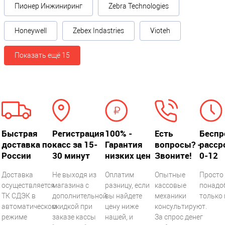
Пионер Инжиниринг
Zebra Technologies
Honeywell
Zebex Indastries
Vioteh
Показать ещё 15
Быстрая
Регистрация
100% -
Есть
Беспр
доставка по
касс за 15-
Гарантия
вопросы? -
расср
России
30 минут
низких цен
Звоните!
0-12
Доставка
Не выходя из
Оплатим
Опытные
Просто 
осуществляется
магазина с
разницу, если
кассовые
понадо
ТК СДЭК в
дополнительной
вы найдете
механики
только 
автоматическом
скидкой при
цену ниже
консультируют.
режиме
заказе кассы
нашей, и
За спрос денег