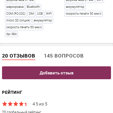
ширина чека 57 мм
ширина чека 57 мм
WiFi
Время работы без подзарядки, часов
маркировка
Bluetooth
аккумулятор
16
COM (RS-232)
SIM
USB
WiFi
скорость печати 50 мм/с
Емкость аккумулятора, мАч
?
micro SD (опция)
аккумулятор
2000
скорость печати 50 мм/с
Тип аккумулятора
?
dpi 384
Li-Ion
Питание
20 ОТЗЫВОВ
145 ВОПРОСОВ
Мощность, Вт
4,8
Добавить отзыв
Потребляемый ток, A
0,4
РЕЙТИНГ
Напряжение, Вольт
?
7.4
4.5 из 5
20 глобальный рейтинг