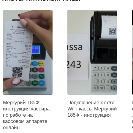
384
Тип печати
?
Термопринтер
Печать реквизитов покупателя
?
Есть
Поддержка карт памяти
Типы карт памяти
?
microSD (опция)
Максимальный размер памяти, ГБ
?
32
Меркурий 185Ф:
Подключение к сети
инструкция кассира
WiFi кассы Меркурий
Физические параметры
по работе на
185Ф - инструкция
кассовом аппарате
онлайн
Цвет