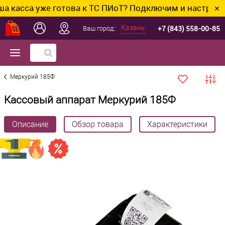
 уже готова к ТС ПИоТ? Подключим и настроим без лиш
✕
+7 (843) 558-00-85
Казань
Ваш город::
Меркурий 185Ф
Кассовый аппарат Меркурий 185Ф
Описание
Обзор товара
Характеристики