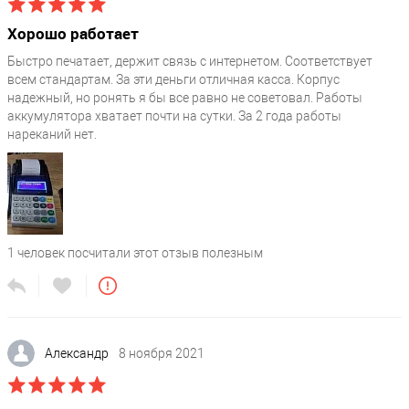
Microinvest / Честный знак
Хорошо работает
Маркировка товаров
?
Белье / Домашний скот / Духи / ЕГАИС-алко / ЕГАИС-лес /
Быстро печатает, держит связь с интернетом. Соответствует
всем стандартам. За эти деньги отличная касса. Корпус
Фотокамеры / Кожа / Лекарства / Изделия из меха / Обувь /
надежный, но ронять я бы все равно не советовал. Работы
Шины / Табак / Верхняя одежда / Ветеринария (молочка) /
аккумулятора хватает почти на сутки. За 2 года работы
Ювелирка / Женские блузки
нареканий нет.
Комплектация
?
Адаптер питания / Краткое руководство по эксплуатации /
Термобумага 57 мм / Паспорт / Аккумулятор
Коллекция
Кассовые аппараты для ИП в 2025 году купить
1
человек посчитали этот отзыв полезным
Тип клавиатуры
?
резиновая
Александр
8 ноября 2021