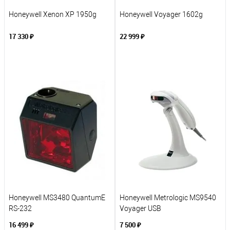
Honeywell Xenon XP 1950g
Honeywell Voyager 1602g
17 330 ₽
22 999 ₽
В корзину
В корзину
К сравнению
К сравнению
В избранное
В избранное
Под заказ
Под заказ
Honeywell MS3480 QuantumE
Honeywell Metrologic MS9540
RS-232
Voyager USB
16 499 ₽
7 500 ₽