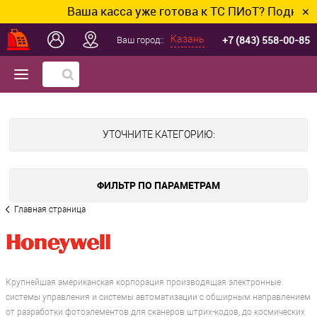
Ваша касса уже готова к ТС ПИоТ? Подключим и
✕
+7 (843) 558-00-85
Казань
Ваш город::
УТОЧНИТЕ КАТЕГОРИЮ:
ФИЛЬТР ПО ПАРАМЕТРАМ
Главная страница
Крупнейшая американская корпорация производящая электронные
системы управления и системы автоматизации с обширным направлением
от разработки фотоэлементов для сканеров штрих-кодов, до космических