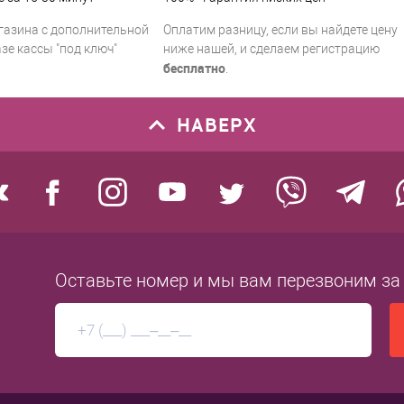
газина с дополнительной
Оплатим разницу, если вы найдете цену
зе кассы "под ключ"
ниже нашей, и сделаем регистрацию
бесплатно
.
НАВЕРХ
Оставьте номер
и мы вам перезвоним
за