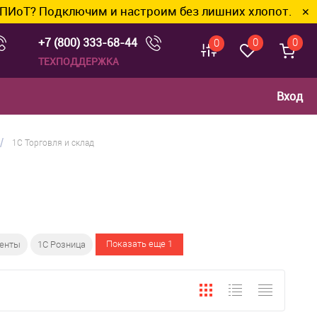
? Подключим и настроим без лишних хлопот.
✕
+7 (800) 333-68-44
0
0
0
ТЕХПОДДЕРЖКА
Вход
/
1С Торговля и склад
Показать еще 1
менты
1С Розница