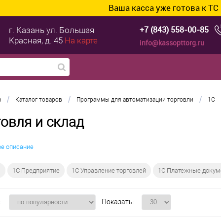
Ваша касса уже готова к ТС ПИоТ
+7 (843) 558-00-85
г. Казань
ул. Большая
Красная, д. 45
На карте
info@kassopttorg.ru
/
/
/
а
Каталог товаров
Программы для автоматизации торговли
1C
говля и склад
ое описание
я
1С Предприятие
1С Управление торговлей
1С Платежные доку
:
Показать: