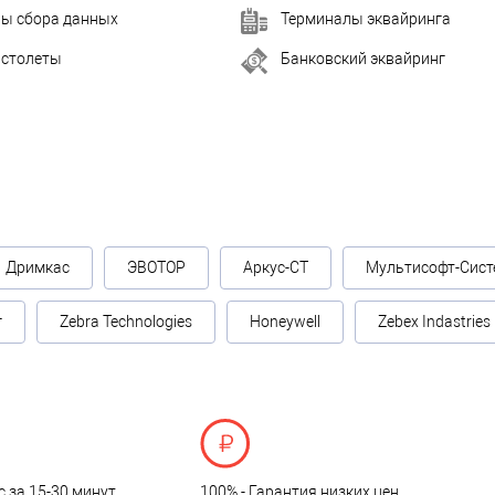
ы сбора данных
Терминалы эквайринга
истолеты
Банковский эквайринг
Дримкас
ЭВОТОР
Аркус-СТ
Мультисофт-Сист
г
Zebra Technologies
Honeywell
Zebex Indastries
с за 15-30 минут
100% - Гарантия низких цен