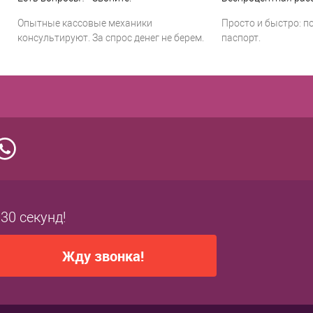
Опытные кассовые механики
Просто и быстро: п
консультируют. За спрос денег не берем.
паспорт.
 30 секунд!
Жду звонка!