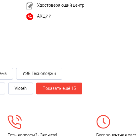
Удостоверяющий центр
АКЦИИ
емз
УЭБ Технолоджи
Vioteh
Показать ещё 15
Есть вопросы? - Звоните!
Беспроцентная расс