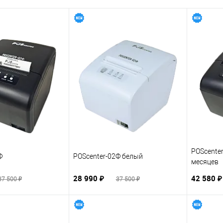
POScenter
Ф
POScenter-02Ф белый
месяцев
28 990 ₽
42 580 
37 500 ₽
37 500 ₽