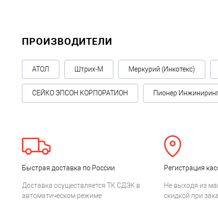
ПРОИЗВОДИТЕЛИ
АТОЛ
Штрих-М
Меркурий (Инкотекс)
СЕЙКО ЭПСОН КОРПОРАТИОН
Пионер Инжинирин
Быстрая доставка по России
Регистрация кас
Доставка осуществляется ТК СДЭК в
Не выходя из ма
автоматическом режиме
скидкой при зака