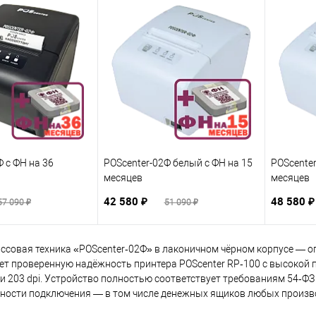
 с ФН на 36
POScenter-02Ф белый с ФН на 15
POScenter
месяцев
месяцев
42 580 ₽
48 580 
57 090 ₽
51 090 ₽
ссовая техника «POScenter‑02Ф» в лаконичном чёрном корпусе — о
ет проверенную надёжность принтера POScenter RP‑100 с высокой п
и 203 dpi. Устройство полностью соответствует требованиям 54‑ФЗ 
ности подключения — в том числе денежных ящиков любых произв