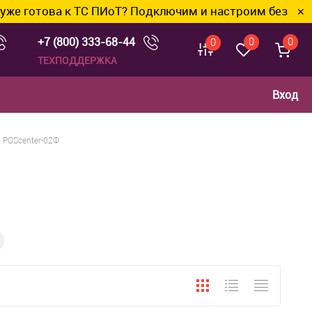
това к ТС ПИоТ? Подключим и настроим без лишних хл
✕
+7 (800) 333-68-44
0
0
0
ТЕХПОДДЕРЖКА
Вход
POScenter-02Ф