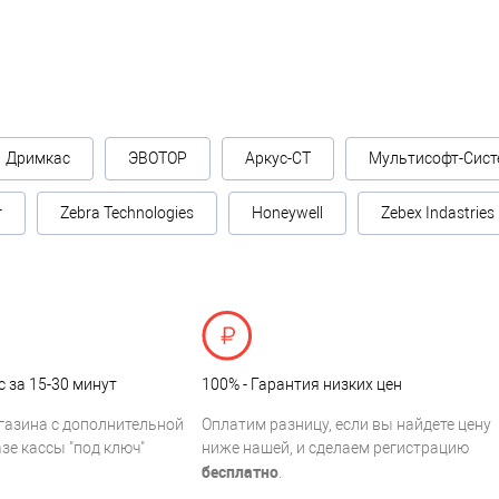
Дримкас
ЭВОТОР
Аркус-СТ
Мультисофт-Сист
г
Zebra Technologies
Honeywell
Zebex Indastries
с за 15-30 минут
100% - Гарантия низких цен
газина с дополнительной
Оплатим разницу, если вы найдете цену
зе кассы "под ключ"
ниже нашей, и сделаем регистрацию
бесплатно
.