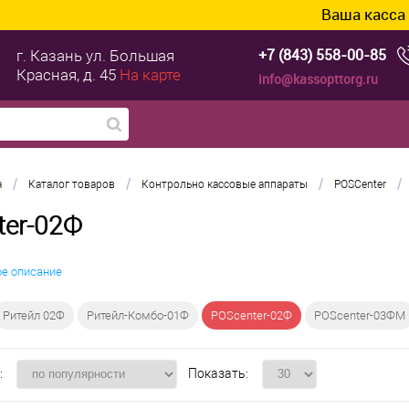
Ваша касса уже го
+7 (843) 558-00-85
г. Казань
ул. Большая
Красная, д. 45
На карте
info@kassopttorg.ru
/
/
/
/
а
Каталог товаров
Контрольно кассовые аппараты
POSCenter
ter-02Ф
ое описание
Ритейл 02Ф
Ритейл-Комбо-01Ф
POScenter-02Ф
POScenter-03ФM
:
Показать: