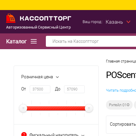
Казань
Ваш город::
Авторизованный Сервисный Центр
Каталог
Главная страниц
POScen
Розничная цена
От
До
Читать подробн
Ритейл 01Ф
Сортировать
?
Фискальный накопитель