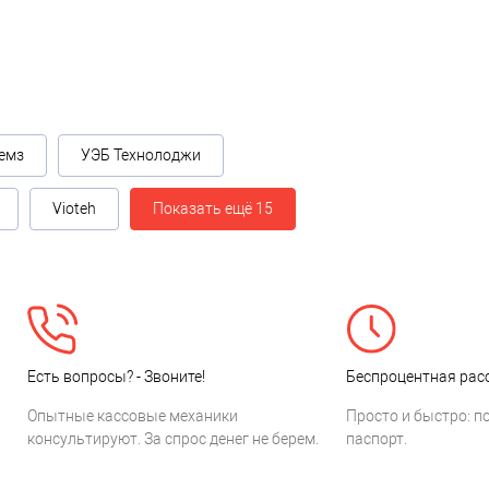
емз
УЭБ Технолоджи
Vioteh
Показать ещё 15
Есть вопросы? - Звоните!
Беспроцентная расс
Опытные кассовые механики
Просто и быстро: п
консультируют. За спрос денег не берем.
паспорт.