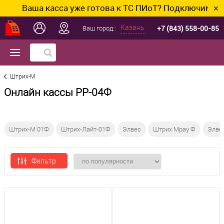
Ваша касса уже готова к ТС ПИоТ? Подключим и наст
✕
+7 (843) 558-00-85
Казань
Ваш город::
Штрих-М
Онлайн кассы РР-04Ф
Штрих-М 01Ф
Штрих-Лайт-01Ф
Элвес
Штрих Mpay Ф
Элве
Фильтр