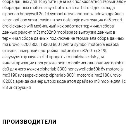
сбора данных для 1с купить цена как пользоваться терминалом
сбора данных motorola symbol атол smart droid для склада
cipherlab honeywell 2d 1d symbol urovo android windows драйвер
zebra opticon smart casio штрих datalogic инструкция ds5 smart
droid сканер wifi мобильный как работает терминал сбора
данных ремонт m3t mc32n0 mobilebase выгрузка данных в
терминал сбора данных подключение терминала сбора данных
m3 urovo i6200 8001l 8300 8001 zebra symbol motorola eda50k
отзывы лазерный настройка motorola mc32n0 mc3190
аккумулятор скупка rfid продать тmobilebase ds5 для
инвентаризации программа point mobile использование dolphin
ds3 для чего нужен cipherlab 8300 honeywell eda50k бу motorola
mc3190 клеверенс окоф cipherlab 8001 motorola mc2180 urovo
i6200s аренда сканер штрих кода атол драйвер m3 mobile для 1с
8.3 инструкция
ПРОИЗВОДИТЕЛИ