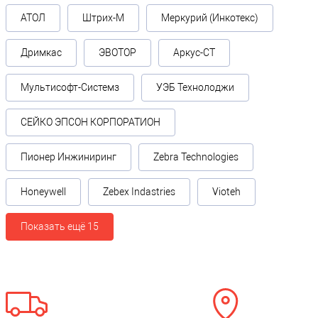
АТОЛ
Штрих-М
Меркурий (Инкотекс)
Дримкас
ЭВОТОР
Аркус-СТ
Мультисофт-Системз
УЭБ Технолоджи
СЕЙКО ЭПСОН КОРПОРАТИОН
Пионер Инжиниринг
Zebra Technologies
Honeywell
Zebex Indastries
Vioteh
Показать ещё 15