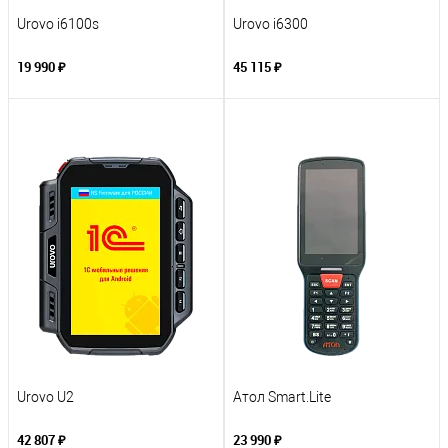
Urovo i6100s
Urovo i6300
19 990 ₽
45 115 ₽
Urovo U2
Атол Smart.Lite
42 807 ₽
23 990 ₽