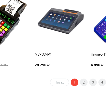
MSPOS-T-Ф
Пионер-11
29 290 ₽
6 990 ₽
 590 ₽
Назад
1
2
3
4