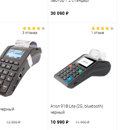
Эвотор 7.2 Стандарт
30 090 ₽
3 отзыва
1 отзыв
Атол 91Ф Lite (2G, bluetooth)
 черный
черный
₽
10 990 ₽
12 590 ₽
11 990 ₽