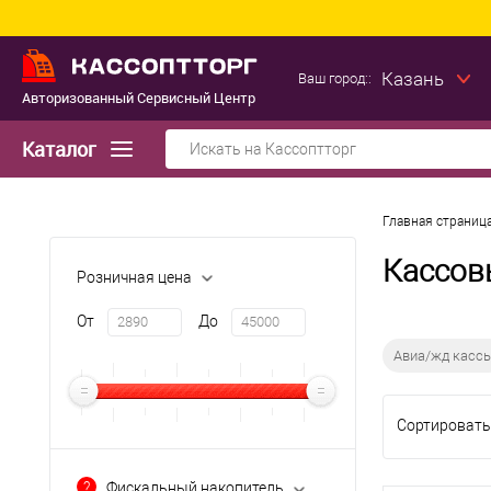
Казань
Ваш город::
Авторизованный Сервисный Центр
Каталог
Главная страниц
Кассов
Розничная цена
От
До
Авиа/жд касс
Сортировать
?
Фискальный накопитель