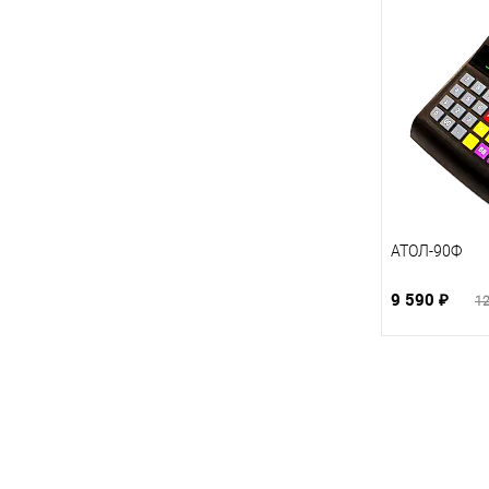
АТОЛ-90Ф
9 590 ₽
12