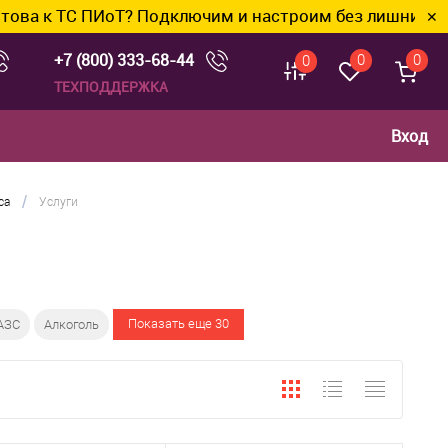
оТ? Подключим и настроим без лишних хлопот.
✕
+7 (800) 333-68-44
0
0
0
ТЕХПОДДЕРЖКА
Вход
/
са
Услуги
Показать еще 30
АЗС
Алкоголь