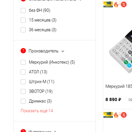
без ФН
(90)
15 месяцев
(3)
36 месяцев
(3)
?
Производитель
Меркурий (Инкотекс)
(5)
АТОЛ
(13)
Штрих-М
(11)
Меркурий 18
ЭВОТОР
(19)
8 890 ₽
10
Дримкас
(3)
Показать ещё 14
?
Интеграции