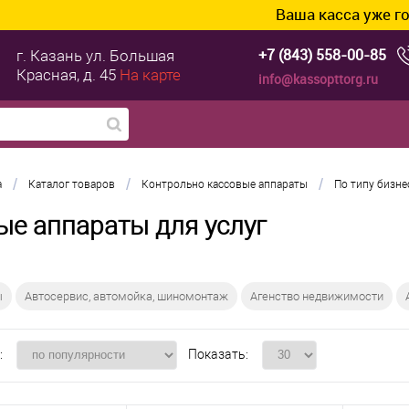
Ваша касса уже готова к ТС ПИ
+7 (843) 558-00-85
г. Казань
ул. Большая
Красная, д. 45
На карте
info@kassopttorg.ru
/
/
/
а
Каталог товаров
Контрольно кассовые аппараты
По типу бизне
ые аппараты для услуг
ы
Автосервис, автомойка, шиномонтаж
Агенство недвижимости
:
Показать: