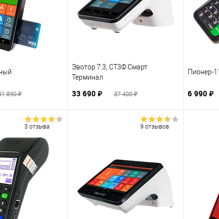
Эвотор 7.3, СТ3Ф Смарт
рный
Пионер-1
Терминал
33 690 ₽
6 990 ₽
31 890 ₽
37 400 ₽
3 отзыва
9 отзывов