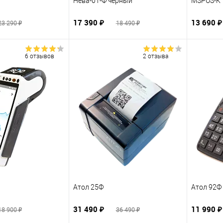
Нева-01-Ф черный
MSPOS-K
17 390 ₽
13 690 ₽
23 290 ₽
18 490 ₽
6 отзывов
2 отзыва
Атол 25Ф
Атол 92Ф
31 490 ₽
11 990 
18 900 ₽
36 490 ₽