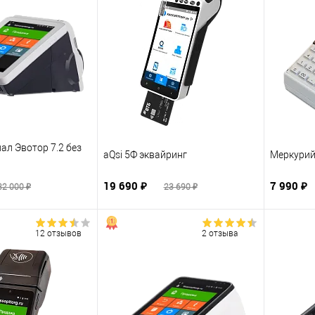
ал Эвотор 7.2 без
aQsi 5Ф эквайринг
Меркурий
19 690 ₽
7 990 ₽
32 000 ₽
23 690 ₽
12 отзывов
2 отзыва