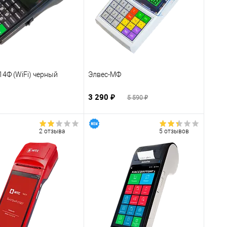
14Ф (WiFi) черный
Элвес-МФ
3 290 ₽
5 590 ₽
2 отзыва
5 отзывов