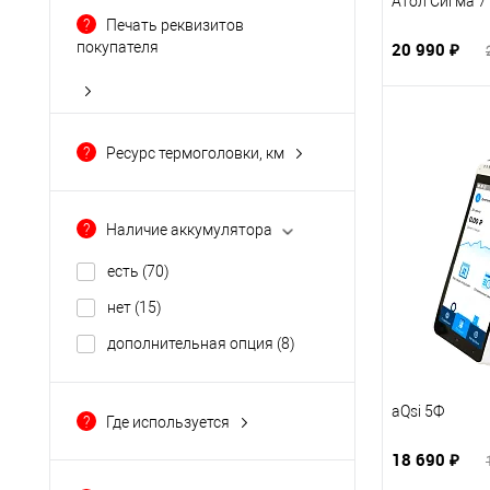
Атол Сигма 7
?
Печать реквизитов
20 990 ₽
покупателя
Есть
(49)
Нет
(4)
?
Ресурс термоголовки, км
Зависит от программного
обеспечения
(14)
?
Наличие аккумулятора
есть
(70)
нет
(15)
дополнительная опция
(8)
aQsi 5Ф
?
Где используется
курьеру
(62)
18 690 ₽
магазин продуктов
(96)