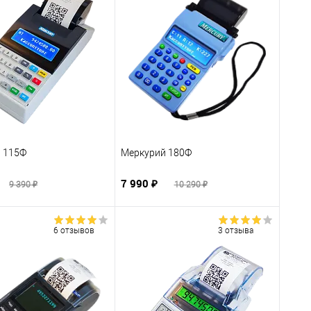
 115Ф
Меркурий 180Ф
7 990 ₽
9 390 ₽
10 290 ₽
6 отзывов
3 отзыва