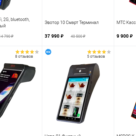
, 2G, bluetooth,
Эвотор 10 Смарт Терминал
МТС Касс
ный
37 990 ₽
9 900 ₽
14 790 ₽
40 500 ₽
8 отзывов
5 отзывов