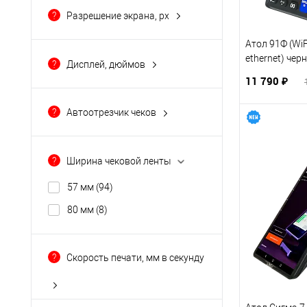
есть возможность
?
Разрешение экрана, px
подключения
(37)
1024x600
(15)
Да
(7)
Атол 91Ф (WiFi
1024x768
(1)
ethernet) чер
нет
(18)
?
Дисплей, дюймов
1280x720
(25)
11 790 ₽
1280x800
(1)
?
Автоотрезчик чеков
128x32
(3)
есть
(7)
Показать ещё 5
нет
(86)
?
Ширина чековой ленты
57 мм
(94)
80 мм
(8)
?
Скорость печати, мм в секунду