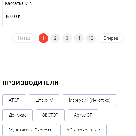
Кассатка MINI
16 000 ₽
Назад
1
2
3
4
12
Вперед
ПРОИЗВОДИТЕЛИ
АТОЛ
Штрих-М
Меркурий (Инкотекс)
Дримкас
ЭВОТОР
Аркус-СТ
Мультисофт-Системз
УЭБ Технолоджи