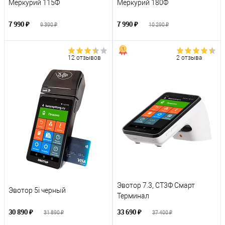
Меркурий 115Ф
Меркурий 180Ф
7 990 ₽
7 990 ₽
9 390 ₽
10 290 ₽
12 отзывов
2 отзыва
Эвотор 7.3, СТ3Ф Смарт
Эвотор 5i черный
Терминал
30 890 ₽
33 690 ₽
31 890 ₽
37 400 ₽