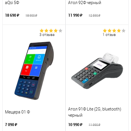
aQsi 5Ф
Атол 92Ф черный
18 690 ₽
11 990 ₽
18 900 ₽
12 590 ₽
3 отзыва
1 отзыв
Атол 91Ф Lite (2G, bluetooth)
Мещера 01 Ф
черный
7 090 ₽
10 990 ₽
11 990 ₽