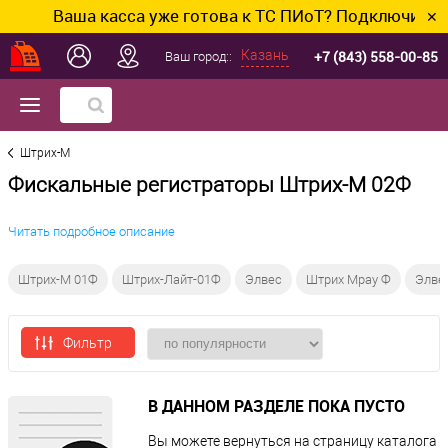
Ваша касса уже готова к ТС ПИоТ? Подключим и на
✕
+7 (843) 558-00-85
Казань
Ваш город::
Штрих-М
Фискальные регистраторы Штрих-М 02Ф
Читать подробное описание
Штрих-М 01Ф
Штрих-Лайт-01Ф
Элвес
Штрих Mpay Ф
Элве
Фильтр
В ДАННОМ РАЗДЕЛЕ ПОКА ПУСТО
Вы можете вернуться на
страницу каталога